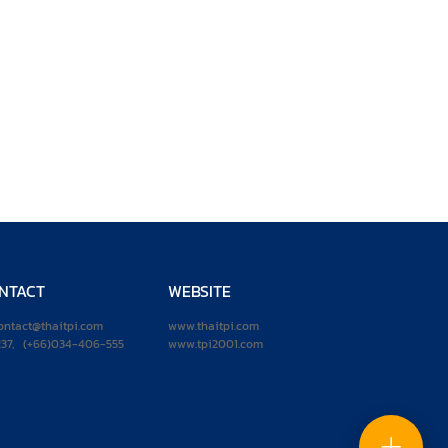
NTACT
WEBSITE
ontact@thaitpi.com
www.thaitpi.com
237
,
(+66)034-406-555
www.tpi2001.com