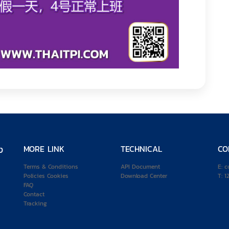
ง
MORE LINK
TECHNICAL
CO
Terms & Conditions
API Document
E:
c
Policies Cookies
Download Center
T:
1
FAQ
Contact
Tracking